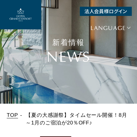
法人会員様ログイン
SEARCH
LANGUAGE
空室検索
新着情報
宿泊予約
NEWS
+
航空券＋宿泊
+
レンタカー＋宿泊
日付未定
チェックイン
TOP
【夏の大感謝祭】タイムセール開催！8月
～1月のご宿泊が20％OFF♪