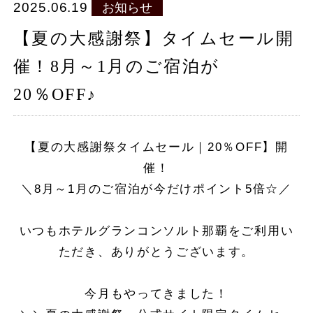
泊数
人数（1室）
部屋数
2025.06.19
お知らせ
泊
人
室
【夏の大感謝祭】タイムセール開
催！8月～1月のご宿泊が
宿泊プラン一覧
20％OFF♪
【夏の大感謝祭タイムセール｜20％OFF】開
098-860-5577
TEL.
催！
＼8月～1月のご宿泊が今だけポイント5倍☆／
マイページ
会員登録
いつもホテルグランコンソルト那覇をご利用い
ご予約の確認・変更・キャンセル
ただき、ありがとうございます。
お部屋で探す
今月もやってきました！
法人会員様ログイン