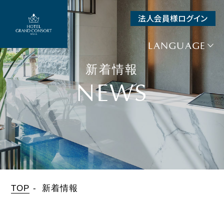
法人会員様ログイン
SEARCH
空室検索
LANGUAGE
宿泊予約
新着情報
+
航空券＋宿泊
NEWS
+
レンタカー＋宿泊
チェックイン
日付未定
泊数
人数（1室）
部屋数
泊
人
室
TOP
新着情報
宿泊プラン一覧