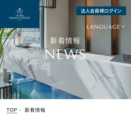
法人会員様ログイン
SEARCH
空室検索
LANGUAGE
宿泊予約
新着情報
+
航空券＋宿泊
NEWS
+
レンタカー＋宿泊
チェックイン
日付未定
泊数
人数（1室）
部屋数
泊
人
室
TOP
新着情報
宿泊プラン一覧