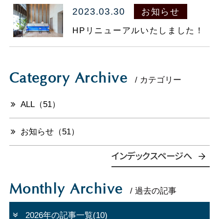
2023.03.30
お知らせ
098-860-5577
TEL.
HPリニューアルいたしました！
マイページ
会員登録
Category Archive
ご予約の確認・変更・キャンセル
/ カテゴリー
お部屋で探す
ALL（51）
法人会員様ログイン
お知らせ（51）
インデックスページへ
Monthly Archive
/ 過去の記事
2026年の記事一覧(10)