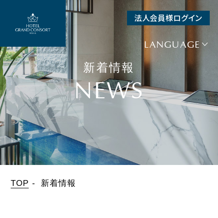
法人会員様ログイン
SEARCH
空室検索
LANGUAGE
宿泊予約
新着情報
+
航空券＋宿泊
NEWS
+
レンタカー＋宿泊
チェックイン
日付未定
泊数
人数（1室）
部屋数
泊
人
室
TOP
新着情報
宿泊プラン一覧